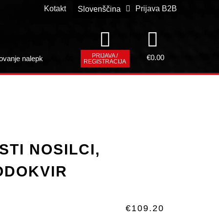
Kotakt
Prijava B2B
Slovenščina
Deutsch
PRIJAVA /
€
0.00
ovanje nalepk
REGISTRACIJA
STI NOSILCI,
ODOKVIR
€
109.20