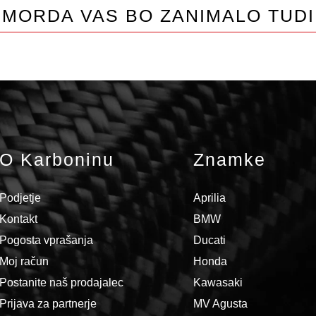
MORDA VAS BO ZANIMALO TUDI
O Karboninu
Znamke
Podjetje
Aprilia
Kontakt
BMW
Pogosta vprašanja
Ducati
Moj račun
Honda
Postanite naš prodajalec
Kawasaki
Prijava za partnerje
MV Agusta