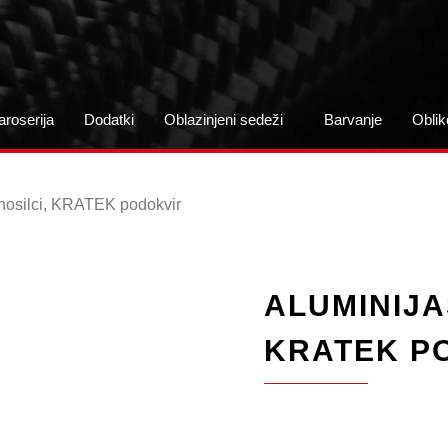
aroserija
Dodatki
Oblazinjeni sedeži
Barvanje
Oblik
 nosilci, KRATEK podokvir
ALUMINIJA
KRATEK P