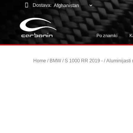
Dostava:
Po znamki
K
Home
/
BMW
/
S 1000 RR 2019 -
/ Aluminijasti