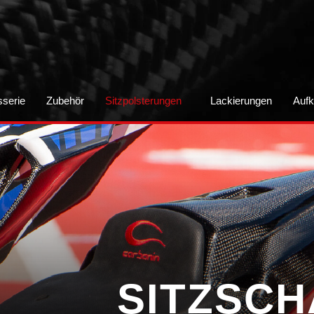
sserie
Zubehör
Sitzpolsterungen
Lackierungen
Aufk
SITZSC