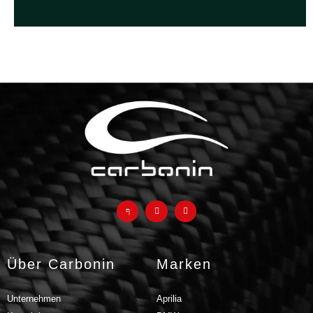
Häufig gestellte Fragen zu
Avio-Faserprodukten und
warum sie eine viel bessere
Alternative zu klassischen
Glasfaserteilen sind
F.A.Q.
Über Carbonin
Marken
Unternehmen
Aprilia