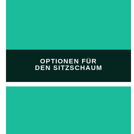
Erstellen Sie mit unserem
Designer personalisierte
Aufkleberdesigns
von
Grund auf neu
JETZT EINKAUFEN
OPTIONEN FÜR
DEN SITZSCHAUM
Passen Sie Ihre
Sitzschaumstoffpolsterung
mit unseren professionellen
Sitzschaumstoffoptionen an
und personalisieren Sie sie