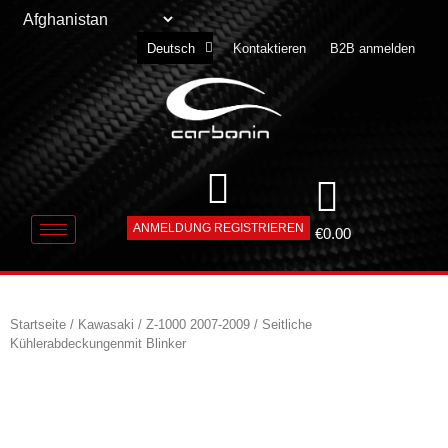
English
Kontaktieren
B2B anmelden
Deutsch
Slovenščina
ANMELDUNG REGISTRIEREN
€
0.00
Startseite
/
Kawasaki
/
Z-1000 2007-2009
/ Seitliche
Kühlerabdeckungenmit Blinker