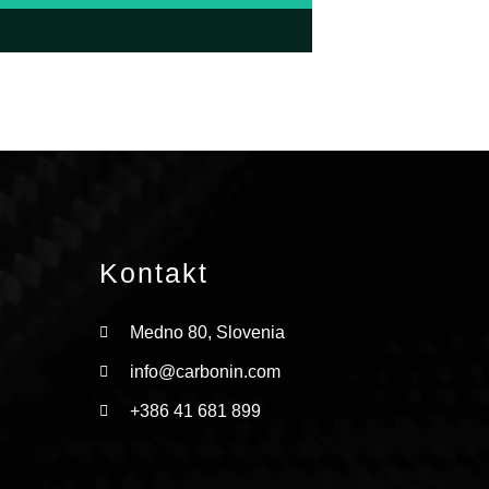
stellte Fragen
Faserprodukten
 sie eine viel
Alternative zu
Kontakt
ssischen
erteilen sind
Medno 80, Slovenia
info@carbonin.com
+386 41 681 899
F.A.Q.