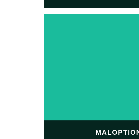
Erstellen Si
unserem
De
personalis
Aufkleberdesi
Grund auf
JETZT EINKAU
MALOPTIO