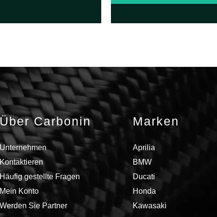
Häufig ge
e die
zu Avio-
um das
und warum
otorrads
bessere 
Über Carbonin
Marken
eren und
kla
zupassen
Glasfas
Unternehmen
Aprilia
Kontaktieren
BMW
Häufig gestellte Fragen
Ducati
FEN
Mein Konto
Honda
Werden Sie Partner
Kawasaki