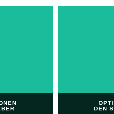
IONEN
OPT
EBER
DEN 