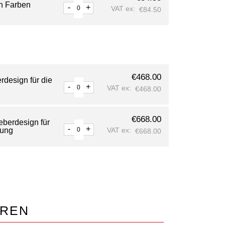
en Farben
-
+
VAT ex:
€
84.50
€
468.00
design für die
-
+
VAT ex:
€
468.00
€
668.00
eberdesign für
-
+
dung
VAT ex:
€
668.00
EREN