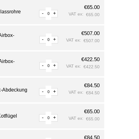
€
65.00
nlassrohre
-
+
VAT ex:
€
65.00
€
507.00
Airbox-
-
+
VAT ex:
€
507.00
€
422.50
Airbox-
-
+
VAT ex:
€
422.50
€
84.50
ox-Abdeckung
-
+
VAT ex:
€
84.50
€
65.00
otflügel
-
+
VAT ex:
€
65.00
€
84.50