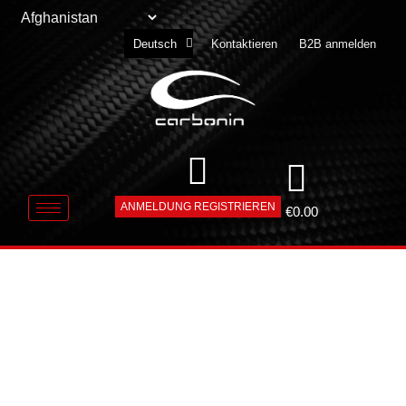
English
Kontaktieren
B2B anmelden
Deutsch
Slovenščina
ANMELDUNG REGISTRIEREN
€
0.00
1_6221-
CARBONIN-
RACE-SBK-LIGHT